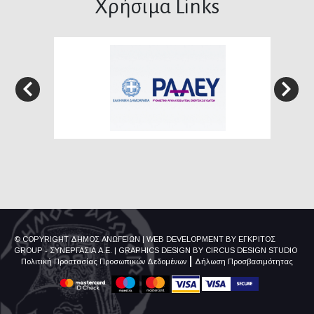
Χρήσιμα Links
© COPYRIGHT ΔΗΜΟΣ ΑΝΩΓΕΙΩΝ
|
WEB DEVELOPMENT BY
ΕΓΚΡΙΤΟΣ
GROUP - ΣΥΝΕΡΓΑΣΙΑ Α.Ε.
|
GRAPHICS DESIGN BY
CIRCUS DESIGN STUDIO
Πολιτική Προστασίας Προσωπικών Δεδομένων
Δήλωση Προσβασιμότητας