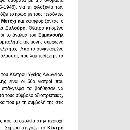
φα κτίσματα με την ονομασία
-1946), για τη φιλοξενία των
πόζει το ηρώο με τους πεσόντες
ή
Μετόχι
και κατηφορίζοντας ο
κο Ξυλούρη
. Θέατρο κτισμένο
ναι τo άγαλμα του
Εμμανουήλ
 πυρπολητής της μονής σύμφωνα
ελετητές. Από το συγκεκριμένο
θάλασσας που λαμπυρίζει με τα
ο του Κέντρου Υγείας Ανωγείων
λης
είναι οι δύο γιατροί που
ό επάγγελμα τα βοήθησαν να
σά τους σύμβολο αξιοπρέπειας,
κα που με τη συμβολή της στις
ς που τα σχολεία στην περιοχή
η. Σήμερα στεγάζει το
Κέντρο