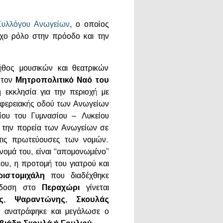
Συλλόγου Ανωγείων
, ο οποίος
ρχο ρόλο στην πρόοδο και την
ήθος μουσικών και θεατρικών
 τον
Μητροπολιτικό Ναό του
 εκκλησία για την περιοχή με
ριφερειακής οδού των Ανωγείων
ίου του Γυμνασίου – Λυκείου
 την πορεία των Ανωγείων σε
τις πρωτεύουσες των νομών.
όνομά του, είναι “απομονωμένο”
ου, η προτομή του γιατρού και
ιστομιχάλη
που διαδέχθηκε
ράδοση στο
Περαχώρι
γίνεται
ς
,
Ψαραντώνης
,
Σκουλάς
υ ανατράφηκε και μεγάλωσε ο