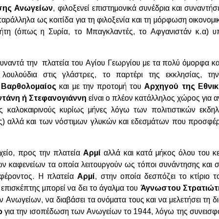
σης Ανωγείων
, φιλοξενεί επιστημονικά συνέδρια και συναντή
 παράλληλα ως κοιτίδα για τη φιλοξενία και τη μόρφωση οικον
ήτη (όπως η Συρία, το Μπαγκλαντές, το Αφγανιστάν κ.α) υ
υναντά την πλατεία του Αγίου Γεωργίου με τα πολύ όμορφα κ
 λουλούδια στις γλάστρες, το παρτέρι της εκκλησίας, τ
ς Βαρθολομαίος
και με την προτομή του
Αρχηγού της Εθνι
τάνη ή Στεφανογιάννη
είναι ο πλέον κατάλληλος χώρος για 
υς καλοκαιρινούς κυρίως μήνες λόγω των πολιτιστικών εκ
ιές) αλλά και των νόστιμων γλυκών και εδεσμάτων που προσφέρ
χείο, προς την πλατεία
Αρμί
αλλά και κατά μήκος όλου του κ
ών καφενείων τα οποία λειτουργούν ως τόποι συνάντησης και 
αφέροντος. Η πλατεία
Αρμί
, στην οποία δεσπόζει το κτίριο τ
 επισκέπτης μπορεί να δει το άγαλμα του
Άγνωστου Στρατιώτ
Ανωγείων, να διαβάσει τα ονόματα τους και να μελετήσει τη δ
ρ
για την ισοπέδωση των Ανωγείων το 1944, λόγω της συνεισφ