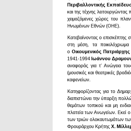
Περιβαλλοντικής Εκπαίδευ
και της τέχνης λειτουργώντας
χειμαζόμενες χώρες του πλαν
Ηνωμένων Εθνών (ΟΗΕ).
Κατεβαίνοντας ο επισκέπτης σ
στη μέση, τα ποικιλόχρωμα
ο
Οικουμενικός Πατριάρχη
1941-1994
Ιωάννου Δραμουν
αναφοράς για τ’ Ανώγεια το
(μουσικές και θεατρικές βραδ
καφενείων.
Κατηφορίζοντας για το Δημαρ
διαπιστώνει την ύπαρξη πολλ
θεμάτων τοπικού και μη ενδι
πλατεία των Ανωγείων. Εκεί ο
των τριών ολοκαυτωμάτων των 
Φρουράρχου Κρήτης
X. Μίλλε