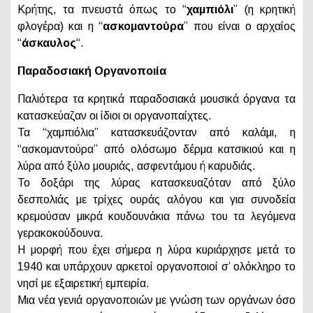
Κρήτης, τα πνευστά όπως το “
χαμπιόλι
” (η κρητική
φλογέρα) και η “
ασκομαντούρα
” που είναι ο αρχαίος
“
άσκαυλος
“.
Παραδοσιακή Οργανοποιία
Παλιότερα τα κρητικά παραδοσιακά μουσικά όργανα τα
κατασκεύαζαν οι ίδιοι οι οργανοπαίχτες.
Τα “χαμπιόλια” κατασκευάζονταν από καλάμι, η
“ασκομαντούρα” από ολόσωμο δέρμα κατσικιού και η
λύρα από ξύλο μουριάς, ασφεντάμου ή καρυδιάς.
To δοξάρι της λύρας κατασκευαζόταν από ξύλο
δεσπολιάς με τρίχες ουράς αλόγου και για συνοδεία
κρεμούσαν μικρά κουδουνάκια πάνω του τα λεγόμενα
γερακοκούδουνα.
Η μορφή που έχει σήμερα η λύρα κυριάρχησε μετά το
1940 και υπάρχουν αρκετοί οργανοποιοί σ’ ολόκληρο το
νησί με εξαιρετική εμπειρία.
Μια νέα γενιά οργανοποιών με γνώση των οργάνων όσο