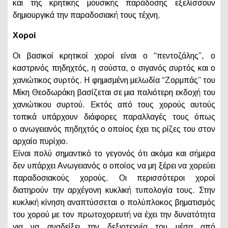
και της κρητικής μουσικής παράδοσης εξελίσσουν
δημιουργικά την παραδοσιακή τους τέχνη.
Χοροί
Οι βασικοί κρητικοί χοροί είναι ο “πεντοζάλης”, ο
καστρινός πηδηχτός, η σούστα, ο σιγανός συρτός και ο
χανιώτικος συρτός. Η φημισμένη μελωδία “Ζορμπάς” του
Μίκη Θεοδωράκη βασίζεται σε μια παλιότερη εκδοχή του
χανιώτικου συρτού. Εκτός από τους χορούς αυτούς
τοπικά υπάρχουν διάφορες παραλλαγές τους όπως
ο
ανωγειανός πηδηχτός ο οποίος έχει τις ρίζες του στον
αρχαίο πυρίχιο.
Είναι πολύ σημαντικό το γεγονός ότι ακόμα και σήμερα
δεν υπάρχει Ανωγειανός ο οποίος να μη ξέρει να χορεύει
παραδοσιακούς χορούς. Οι περισσότεροι χοροί
διατηρούν την αρχέγονη κυκλική τυπολογία τους. Στην
κυκλική κίνηση αναπτύσσεται ο πολύπλοκος βηματισμός
του χορού με τον πρωτοχορευτή να έχει την δυνατότητα
για να αναδείξει την δεξιοτεχνία του μέσα από