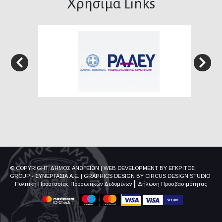
Χρήσιμα Links
© COPYRIGHT ΔΗΜΟΣ ΑΝΩΓΕΙΩΝ
|
WEB DEVELOPMENT BY
ΕΓΚΡΙΤΟΣ
GROUP - ΣΥΝΕΡΓΑΣΙΑ Α.Ε.
|
GRAPHICS DESIGN BY
CIRCUS DESIGN STUDIO
Πολιτική Προστασίας Προσωπικών Δεδομένων
Δήλωση Προσβασιμότητας