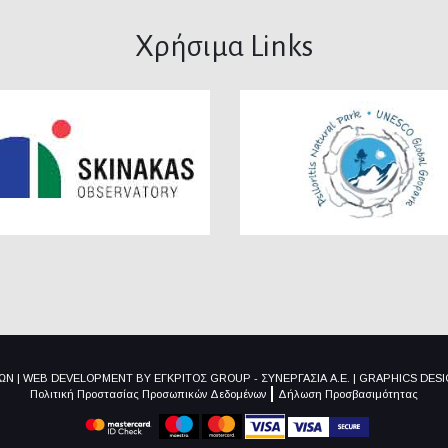
Χρήσιμα Links
ΙΩΝ
|
WEB DEVELOPMENT BY
ΕΓΚΡΙΤΟΣ GROUP - ΣΥΝΕΡΓΑΣΙΑ Α.Ε.
|
GRAPHICS DES
Πολιτική Προστασίας Προσωπικών Δεδομένων
Δήλωση Προσβασιμότητας