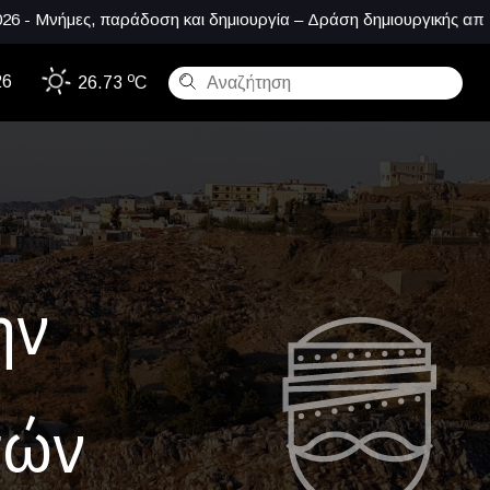
μες, παράδοση και δημιουργία – Δράση δημιουργικής απασχόληση
o
26
26.73
C
ην
τών