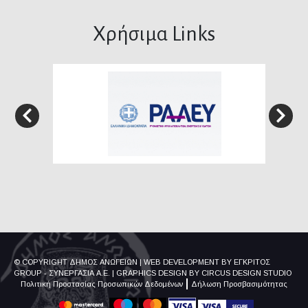
Χρήσιμα Links
© COPYRIGHT ΔΗΜΟΣ ΑΝΩΓΕΙΩΝ
|
WEB DEVELOPMENT BY
ΕΓΚΡΙΤΟΣ
GROUP - ΣΥΝΕΡΓΑΣΙΑ Α.Ε.
|
GRAPHICS DESIGN BY
CIRCUS DESIGN STUDIO
Πολιτική Προστασίας Προσωπικών Δεδομένων
Δήλωση Προσβασιμότητας