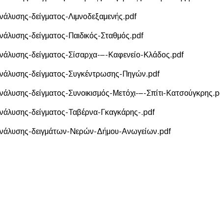
νάλυσης-δείγματος-Λιμνοδεξαμενής.pdf
νάλυσης-δείγματος-Παιδικός-Σταθμός.pdf
νάλυσης-δείγματος-Σίσαρχα-–-Καφενείο-Κλάδος.pdf
ανάλυσης-δείγματος-Συγκέντρωσης-Πηγών.pdf
νάλυσης-δείγματος-Συνοικισμός-Μετόχι-–-Σπίτι-Κατσούγκρης.p
νάλυσης-δείγματος-Ταβέρνα-Γκαγκάρης-.pdf
ανάλυσης-δειγμάτων-Νερών-Δήμου-Ανωγείων.pdf