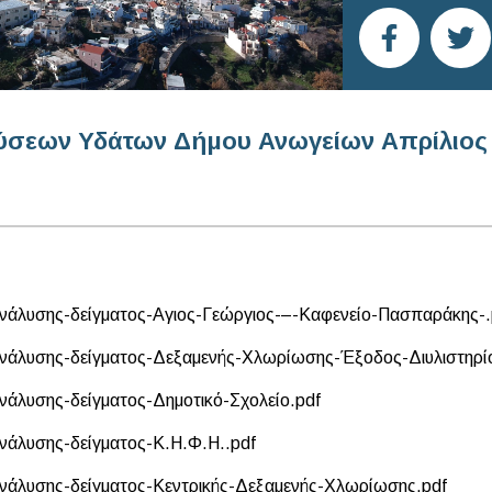
ύσεων Υδάτων Δήμου Ανωγείων Απρίλιος 
νάλυσης-δείγματος-Αγιος-Γεώργιος-–-Καφενείο-Πασπαράκης-.
νάλυσης-δείγματος-Δεξαμενής-Χλωρίωσης-Έξοδος-Διυλιστηρί
νάλυσης-δείγματος-Δημοτικό-Σχολείο.pdf
νάλυσης-δείγματος-Κ.Η.Φ.Η..pdf
νάλυσης-δείγματος-Κεντρικής-Δεξαμενής-Χλωρίωσης.pdf