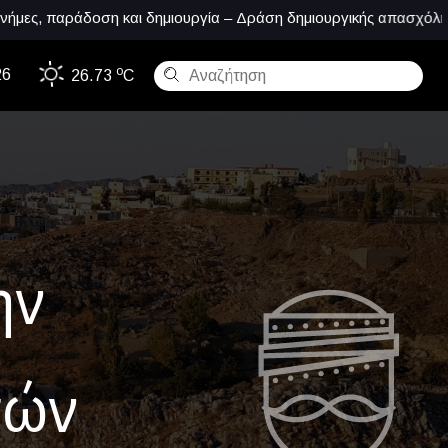
 και δημιουργία – Δράση δημιουργικής απασχόλησης
30.
o
26
26.73
C
ην
τών