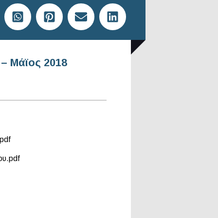
– Μάϊος 2018
pdf
ου.pdf