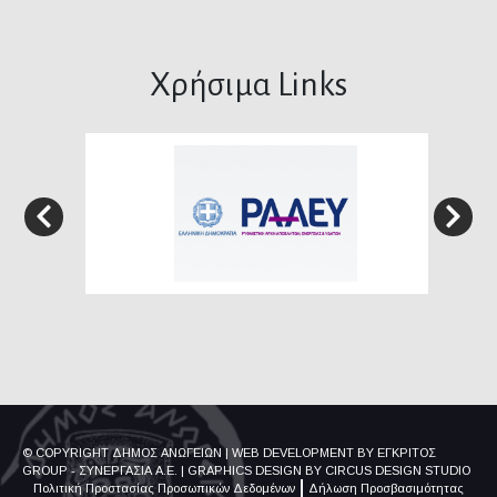
Χρήσιμα Links
© COPYRIGHT ΔΗΜΟΣ ΑΝΩΓΕΙΩΝ
|
WEB DEVELOPMENT BY
ΕΓΚΡΙΤΟΣ
GROUP - ΣΥΝΕΡΓΑΣΙΑ Α.Ε.
|
GRAPHICS DESIGN BY
CIRCUS DESIGN STUDIO
Πολιτική Προστασίας Προσωπικών Δεδομένων
Δήλωση Προσβασιμότητας