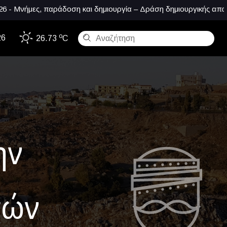
ες, παράδοση και δημιουργία – Δράση δημιουργικής απασχόλησης
o
26
26.73
C
ην
τών