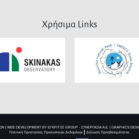
Χρήσιμα Links
ΙΩΝ
|
WEB DEVELOPMENT BY
ΕΓΚΡΙΤΟΣ GROUP - ΣΥΝΕΡΓΑΣΙΑ Α.Ε.
|
GRAPHICS DES
Πολιτική Προστασίας Προσωπικών Δεδομένων
Δήλωση Προσβασιμότητας