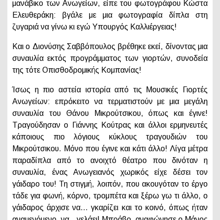
μανάβικο των Ανωγείων, είπε του φωτογράφου Κώστα
Ελευθεράκη: βγάλε με μια φωτογραφία δίπλα στη
ζυγαριά να γίνω κι εγώ Υπουργός Καλλιέργειας!
Και ο Διονύσης Σαββόπουλος βρέθηκε εκεί, δίνοντας μια
συναυλία εκτός προγράμματος των γιορτών, συνοδεία
της τότε Οπισθοδρομικής Κομπανίας!
Ίσως η πιο αστεία ιστορία από τις Μουσικές Γιορτές
Ανωγείων: επρόκειτο να τερματιστούν με μια μεγάλη
συναυλία του Θάνου Μικρούτσικου, όπως και έγινε!
Τραγούδησαν ο Γιάννης Κούτρας και άλλοι ερμηνευτές
κάποιους πιο λόγιους κύκλους τραγουδιών του
Μικρούτσικου. Μόνο που έγινε και κάτι άλλο! Λίγα μέτρα
παραδίπλα από το ανοιχτό θέατρο που δινόταν η
συναυλία, ένας Ανωγειανός χωρικός είχε δέσει τον
γάιδαρο του! Τη στιγμή, λοιπόν, που ακουγόταν το έργο
τάδε για φωνή, κόρνο, τρομπέτα και ξέρω γω τι άλλο, ο
γάιδαρος άρχισε να… γκαρίζει και το κοινό, όπως ήταν
αναμενόμενο, να…γελάει! Μπράβο, αναφώνησε ο Μάνος