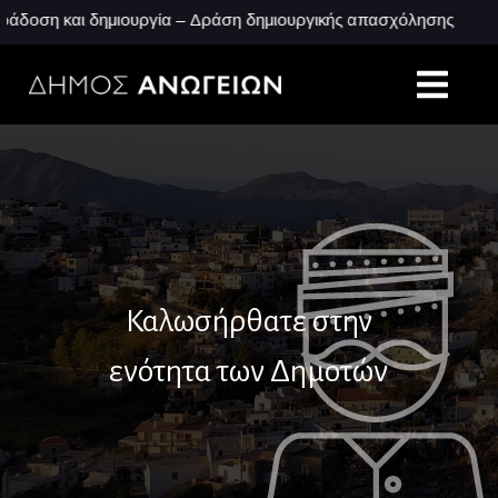
ση και δημιουργία – Δράση δημιουργικής απασχόλησης
30
Καλωσήρθατε στην
ενότητα των Δημοτών