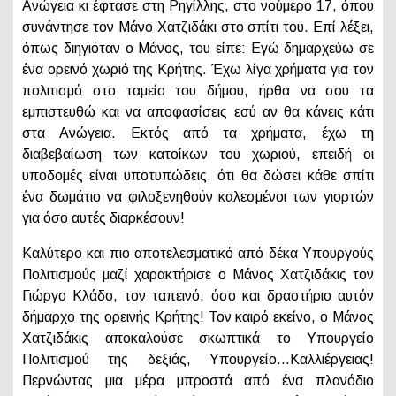
Ανώγεια κι έφτασε στη Ρηγίλλης, στο νούμερο 17, όπου
συνάντησε τον Μάνο Χατζιδάκι στο σπίτι του. Επί λέξει,
όπως διηγιόταν ο Μάνος, του είπε: Εγώ δημαρχεύω σε
ένα ορεινό χωριό της Κρήτης. Έχω λίγα χρήματα για τον
πολιτισμό στο ταμείο του δήμου, ήρθα να σου τα
εμπιστευθώ και να αποφασίσεις εσύ αν θα κάνεις κάτι
στα Ανώγεια. Εκτός από τα χρήματα, έχω τη
διαβεβαίωση των κατοίκων του χωριού, επειδή οι
υποδομές είναι υποτυπώδεις, ότι θα δώσει κάθε σπίτι
ένα δωμάτιο να φιλοξενηθούν καλεσμένοι των γιορτών
για όσο αυτές διαρκέσουν!
Καλύτερο και πιο αποτελεσματικό από δέκα Υπουργούς
Πολιτισμούς μαζί χαρακτήρισε ο Μάνος Χατζιδάκις τον
Γιώργο Κλάδο, τον ταπεινό, όσο και δραστήριο αυτόν
δήμαρχο της ορεινής Κρήτης! Τον καιρό εκείνο, ο Μάνος
Χατζιδάκις αποκαλούσε σκωπτικά το Υπουργείο
Πολιτισμού της δεξιάς, Υπουργείο…Καλλιέργειας!
Περνώντας μια μέρα μπροστά από ένα πλανόδιο