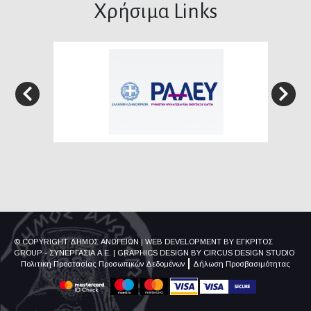
Χρήσιμα Links
© COPYRIGHT ΔΗΜΟΣ ΑΝΩΓΕΙΩΝ
|
WEB DEVELOPMENT BY
ΕΓΚΡΙΤΟΣ
GROUP - ΣΥΝΕΡΓΑΣΙΑ Α.Ε.
|
GRAPHICS DESIGN BY
CIRCUS DESIGN STUDIO
Πολιτική Προστασίας Προσωπικών Δεδομένων
Δήλωση Προσβασιμότητας