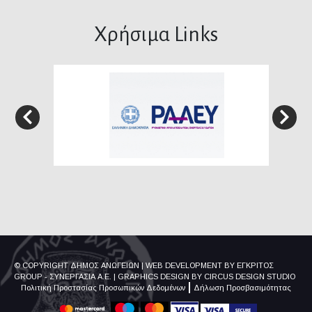
Χρήσιμα Links
© COPYRIGHT ΔΗΜΟΣ ΑΝΩΓΕΙΩΝ
|
WEB DEVELOPMENT BY
ΕΓΚΡΙΤΟΣ
GROUP - ΣΥΝΕΡΓΑΣΙΑ Α.Ε.
|
GRAPHICS DESIGN BY
CIRCUS DESIGN STUDIO
Πολιτική Προστασίας Προσωπικών Δεδομένων
Δήλωση Προσβασιμότητας